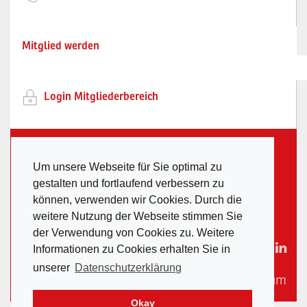
Mitglied werden
Login Mitgliederbereich
Schweizerischer Gerüstbau-Unternehmer-
Um unsere Webseite für Sie optimal zu
Verband
gestalten und fortlaufend verbessern zu
Waldeggstrasse 37 / Postfach 246 / 3097
können, verwenden wir Cookies. Durch die
Liebefeld /
sekretariat@sguv.ch
weitere Nutzung der Webseite stimmen Sie
der Verwendung von Cookies zu. Weitere
Informationen zu Cookies erhalten Sie in
unserer
Datenschutzerklärung
Datenschutz
|
Impressum
Okay