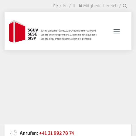
De
Fr
It
Mitgliederbereich
Anrufen:
+41 31 992 78 74